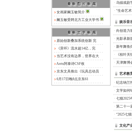
·
乌镇戏剧
·
“生命艺
女画家阚玉敏简介
阚玉敏受聘北方工业大学书
娱乐音
·
向创造力
·
光影承新
原始创新叠加系统创新 完
·
新年舞鱼
《异环》流水超14亿，完
·
《枝叶关
当艺术没有边界，世界在大
·
天津舞博
Arrtx阿泰诗CSF收
京东文具推出《玩具总动员
艺术教
6月17日晚8点京东61
·
纪念纳兰
·
文学如何锚
·
七猫20
·
第二十一
·
“2025
文化产