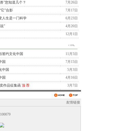
兽”您知道几个？
7月26日
“它”合影
7月17日
变人生是一门科学
6月23日
说”
4月20日
12月1日
钰签约文化中国
11月5日
中国
7月15日
化中国
5月3日
中国
4月16日
拍卖作品征集函
顶
荐
3月7日
友情链接
0079