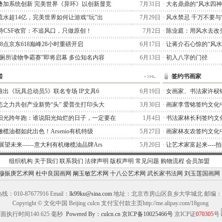
叠加系统创新 完美世界《异环》以创新显竞
7月31日
·
大名鼎鼎的“风水四神
流水超14亿，完美世界如何让游戏“玩”出
7月29日
·
风水禁忌 千万不要与
阿泰诗CSF收官：不追风口，只做原创！
7月2日
·
陈业庭：用风水去改
晚8点京东618巅峰28小时重磅开启
6月17日
·
让蒋介石心惊的“风水
“厕所读物争霸赛”即将启幕 多位知名内容
6月13日
·
初入八字的门径
闻
签约书画家
出《玩具总动员5》联名专场 IP文具6
6月19日
·
女画家、书法家许棂
态之力共创产业新势“头” 爱普生打印头大
3月30日
·
画家李雪铭签约文化
阳光跨年跑：谁说阳光灿烂的日子，一定要在
1月4日
·
书法家林长利签约文
榄油都如此出色！Arsenio有机特级
5月27日
·
画家林友农签约文化
,展望未来——意大利有机橄榄油品牌Ars
5月20日
·
让艺术家富起来----
组织机构
关于我们
联系我们
法律声明
版权声明
常见问题
购物流程
会员加盟
穆振庚艺术网
杜中良国画网
阚玉敏艺术网
十八公艺术网
武长家书法网
刘玉莲国画网
：010-87677916 Email：
lk99ku@sina.com
地址：北京市房山区良乡大学城北 邮编：10
Copyright © 文化中国 Beijing culcn 支付宝付款主页http://me.alipay.com/18gong
面执行时间140.625 毫秒
Powered By：culcn.cn
京ICP备10025466号
京ICP证
070305
号