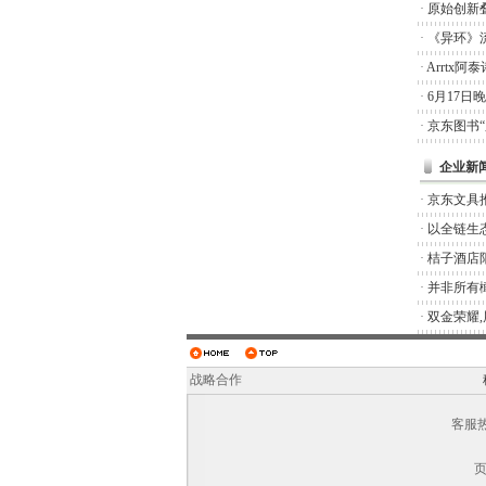
·
原始创新
·
《异环》
·
Arrtx
·
6月17日
·
京东图书
企业新
·
京东文具推
·
以全链生
·
桔子酒店
·
并非所有橄
·
双金荣耀
战略合作
客服热线
页