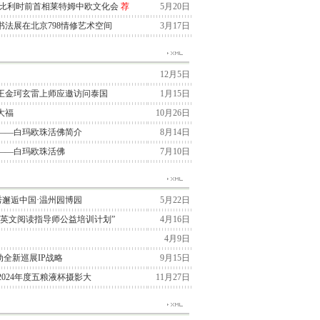
与比利时前首相莱特姆中欧文化会
荐
5月20日
法展在北京798情修艺术空间
3月17日
12月5日
王金珂玄雷上师应邀访问泰国
1月15日
大福
10月26日
——白玛欧珠活佛简介
8月14日
——白玛欧珠活佛
7月10日
季大秀邂逅中国·温州园博园
5月22日
“英文阅读指导师公益培训计划”
4月16日
4月9日
国启动全新巡展IP战略
9月15日
2024年度五粮液杯摄影大
11月27日