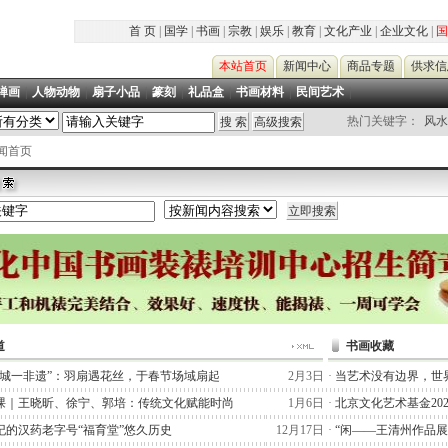
首 页
|
国学
|
书画
|
宗教
|
娱乐
|
教育
|
文化产业
|
企业文化
|
国
本站首页
新闻中心
商品专题
供求信
禅画
|
人物动物
|
扇子小品
|
篆刻
|
礼品盒
|
书画材料
|
民间艺术
|
热门关键字：
风水
新闻首页
道
书画收藏
一城一非遗”：羽扇遇花丝，于春节场域扇起
2月3日
·
当艺术没有边界，世
课｜王晓昕、徐宁、郭培：传统文化赋能时尚
1月6日
·
北京文化艺术基金20
纪的汉药老字号“福育堂”悠久历史
12月17日
·
“闲——王清州作品展