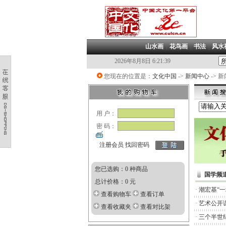
山水画
|
花鸟画
|
书法
|
风水
2026年8月8日 6:21:40
您现在的位置是：
文化中国
->
新闻中心
-> 
用 户：
密 码：
注册会员
找回密码
您已选购：0 种商品
国学频
总计价格：0 元
·
潮宏基“
查看购物车
查看订单
·
艺术公开
查看收藏夹
查看对比架
·
三个半世