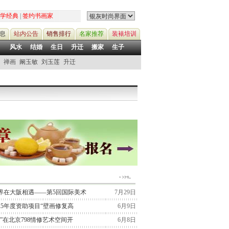
学经典
|
签约书画家
息
站内公告
销售排行
名家推荐
装裱培训
风水
结婚
生日
升迁
搬家
生子
禅画
阚玉敏
刘玉莲
升迁
界在大阪相遇——第5回国际美术
7月29日
25年度资助项目“壁画修复高
6月9日
”在北京798情修艺术空间开
6月8日