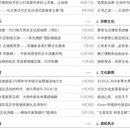
节期间快手匠心打造新市井匠人市集，让传统
10月17日
·
笔墨架金桥 王清州
术——马王堆汉代文化沉浸式多媒体大展”策
8月18日
·
正书之道——王清州书
乐
宗教文化
致敬：2025南方周末文化原创榜（湾区）
1月26日
·
雍智仓活佛世系述略
韵 定制续文脉——“承光溯影”团队赋能皮
1月20日
·
中华唐密心密总持法
灯 古城展美景——安徽歙县鱼灯舞文化焕发
1月4日
·
人有多大德，必有多
情·郑板桥》：竹影风骨里的古今清廉共鸣
11月19日
·
雅江佛教协会副会长
会精彩纷呈 亚巡赛璀璨启幕，D2D街舞
11月4日
·
拯救母语，传承文化
育
文化新闻
性德诞辰370周年学术研讨会暨海淀纳兰文
1月29日
·
XUEGE 2026冬
定流动的时代，南方周末N-TALK“文
1月29日
·
北京文化发展基金会
25年度新晋宗师、大师作家名单重磅揭晓
11月28日
·
德润心田、法安天下
届百花文学奖颁奖典礼在津举行
9月28日
·
d'strict 帝视特中
七猫文化润疆——网络作家新疆行”圆满结
9月15日
·
“大美宜宾 和美五粮”
业
易经风水