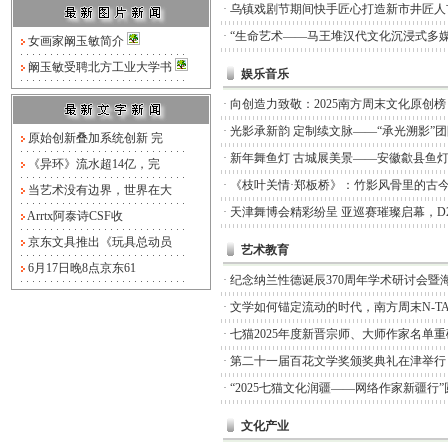
·
乌镇戏剧节期间快手匠心打造新市井匠人
·
“生命艺术——马王堆汉代文化沉浸式多媒
女画家阚玉敏简介
阚玉敏受聘北方工业大学书
娱乐音乐
·
向创造力致敬：2025南方周末文化原创
·
光影承新韵 定制续文脉——“承光溯影”
原始创新叠加系统创新 完
·
新年舞鱼灯 古城展美景——安徽歙县鱼
《异环》流水超14亿，完
·
《枝叶关情·郑板桥》：竹影风骨里的古
当艺术没有边界，世界在大
·
天津舞博会精彩纷呈 亚巡赛璀璨启幕，D
Arrtx阿泰诗CSF收
京东文具推出《玩具总动员
艺术教育
6月17日晚8点京东61
·
纪念纳兰性德诞辰370周年学术研讨会暨
·
文学如何锚定流动的时代，南方周末N-TA
·
七猫2025年度新晋宗师、大师作家名单
·
第二十一届百花文学奖颁奖典礼在津举行
·
“2025七猫文化润疆——网络作家新疆行
文化产业