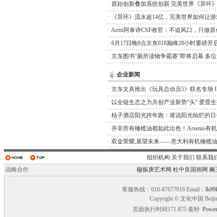
·
原始创新叠加系统创新 完美世界《异环
·
《异环》流水超14亿，完美世界如何让游
·
Arrtx阿泰诗CSF收官：不追风口，只做
·
6月17日晚8点京东618巅峰28小时重磅开
·
京东图书“厕所读物争霸赛”即将启幕 多
企业新闻
·
京东文具推出《玩具总动员5》联名专场 I
·
以全链生态之力共创产业新势“头” 爱普
·
桔子酒店阳光跨年跑：谁说阳光灿烂的日
·
并非所有橄榄油都如此出色！Arsenio有
·
双金荣耀,展望未来——意大利有机橄榄油品
组织机构
关于我们
联系我
战略合作
穆振庚艺术网
杜中良国画网
阚
客服热线：010-87677916 Email：
lk99
Copyright © 文化中国 Beiji
页面执行时间171.875 毫秒
Power