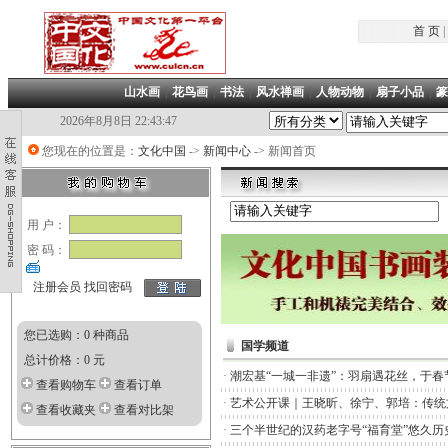
首 页
|
山水画
|
花鸟画
|
书法
|
风水禅画
|
人物动物
|
扇子小品
|
篆
2026年8月8日 22:43:47
您现在的位置是：
文化中国
->
新闻中心
-> 新闻首页
用 户：
密 码：
注册会员
找回密码
您已选购：0 种商品
国学频道
总计价格：0 元
·
潮宏基“一城一非遗”：羽扇遇花丝，于春
查看购物车
查看订单
·
艺术公开课｜王晓昕、徐宁、郭培：传统
查看收藏夹
查看对比架
·
三个半世纪的汉药老字号“福育堂”悠久历