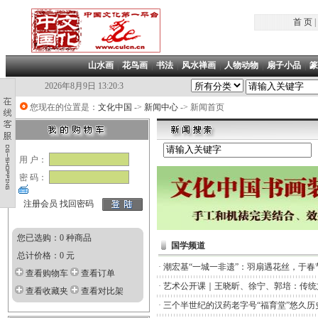
首 页
|
山水画
|
花鸟画
|
书法
|
风水禅画
|
人物动物
|
扇子小品
|
篆
2026年8月9日 13:20:3
您现在的位置是：
文化中国
->
新闻中心
-> 新闻首页
用 户：
密 码：
注册会员
找回密码
您已选购：0 种商品
国学频道
总计价格：0 元
·
潮宏基“一城一非遗”：羽扇遇花丝，于春
查看购物车
查看订单
·
艺术公开课｜王晓昕、徐宁、郭培：传统
查看收藏夹
查看对比架
·
三个半世纪的汉药老字号“福育堂”悠久历