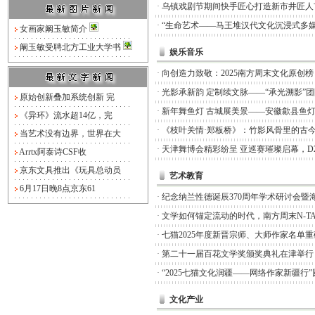
·
乌镇戏剧节期间快手匠心打造新市井匠人
·
“生命艺术——马王堆汉代文化沉浸式多媒
女画家阚玉敏简介
阚玉敏受聘北方工业大学书
娱乐音乐
·
向创造力致敬：2025南方周末文化原创
·
光影承新韵 定制续文脉——“承光溯影”
原始创新叠加系统创新 完
·
新年舞鱼灯 古城展美景——安徽歙县鱼
《异环》流水超14亿，完
·
《枝叶关情·郑板桥》：竹影风骨里的古
当艺术没有边界，世界在大
·
天津舞博会精彩纷呈 亚巡赛璀璨启幕，D
Arrtx阿泰诗CSF收
京东文具推出《玩具总动员
艺术教育
6月17日晚8点京东61
·
纪念纳兰性德诞辰370周年学术研讨会暨
·
文学如何锚定流动的时代，南方周末N-TA
·
七猫2025年度新晋宗师、大师作家名单
·
第二十一届百花文学奖颁奖典礼在津举行
·
“2025七猫文化润疆——网络作家新疆行
文化产业