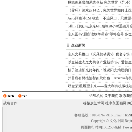
·
原始创新叠加系统创新 完美世界《异环
·
《异环》流水超14亿，完美世界如何让游
·
Arrtx阿泰诗CSF收官：不追风口，只做
·
6月17日晚8点京东618巅峰28小时重磅开
·
京东图书“厕所读物争霸赛”即将启幕 多
企业新闻
·
京东文具推出《玩具总动员5》联名专场 I
·
以全链生态之力共创产业新势“头” 爱普
·
桔子酒店阳光跨年跑：谁说阳光灿烂的日
·
并非所有橄榄油都如此出色！Arsenio有
·
双金荣耀,展望未来——意大利有机橄榄油品
组织机构
关于我们
联系我
战略合作
穆振庚艺术网
杜中良国画网
阚
客服热线：010-87677916 Email：
lk99
Copyright © 文化中国 Beiji
页面执行时间156.250 毫秒
Power