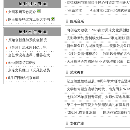
·
乌镇戏剧节期间快手匠心打造新市井匠人
·
“生命艺术——马王堆汉代文化沉浸式多媒
女画家阚玉敏简介
阚玉敏受聘北方工业大学书
娱乐音乐
·
向创造力致敬：2025南方周末文化原创
·
光影承新韵 定制续文脉——“承光溯影”
原始创新叠加系统创新 完
·
新年舞鱼灯 古城展美景——安徽歙县鱼
《异环》流水超14亿，完
·
《枝叶关情·郑板桥》：竹影风骨里的古
当艺术没有边界，世界在大
·
天津舞博会精彩纷呈 亚巡赛璀璨启幕，D
Arrtx阿泰诗CSF收
京东文具推出《玩具总动员
艺术教育
6月17日晚8点京东61
·
纪念纳兰性德诞辰370周年学术研讨会暨
·
文学如何锚定流动的时代，南方周末N-TA
·
七猫2025年度新晋宗师、大师作家名单
·
第二十一届百花文学奖颁奖典礼在津举行
·
“2025七猫文化润疆——网络作家新疆行
文化产业