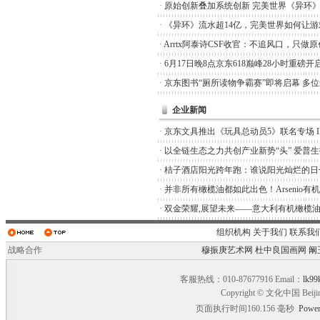
·
原始创新叠加系统创新 完美世界《异环
·
《异环》流水超14亿，完美世界如何让游
·
Arrtx阿泰诗CSF收官：不追风口，只做
·
6月17日晚8点京东618巅峰28小时重磅开
·
京东图书“厕所读物争霸赛”即将启幕 多
企业新闻
·
京东文具推出《玩具总动员5》联名专场 I
·
以全链生态之力共创产业新势“头” 爱普
·
桔子酒店阳光跨年跑：谁说阳光灿烂的日
·
并非所有橄榄油都如此出色！Arsenio有
·
双金荣耀,展望未来——意大利有机橄榄油品
组织机构
关于我们
联系我
战略合作
穆振庚艺术网
杜中良国画网
阚
客服热线：010-87677916 Email：
lk99
Copyright © 文化中国 Beiji
页面执行时间160.156 毫秒
Power