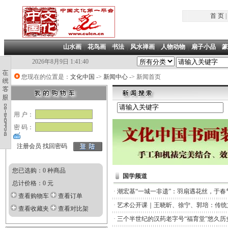
首 页
|
山水画
|
花鸟画
|
书法
|
风水禅画
|
人物动物
|
扇子小品
|
篆
2026年8月9日 1:41:40
您现在的位置是：
文化中国
->
新闻中心
-> 新闻首页
用 户：
密 码：
注册会员
找回密码
您已选购：0 种商品
国学频道
总计价格：0 元
·
潮宏基“一城一非遗”：羽扇遇花丝，于春
查看购物车
查看订单
·
艺术公开课｜王晓昕、徐宁、郭培：传统
查看收藏夹
查看对比架
·
三个半世纪的汉药老字号“福育堂”悠久历