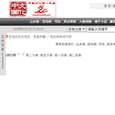
首 页
|
山水画
|
花鸟画
|
书法
|
风水禅画
|
人物动物
|
扇子小品
|
篆
2026年8月5日 23:38:44
您现在的位置是：
文化中国
->
商品销售排行榜
查询总体排行
|
山水画
|
花鸟画
|
书法
|
风水
销售排行榜
前二十条
|
前五十条
|
前一百条
|
前二百条