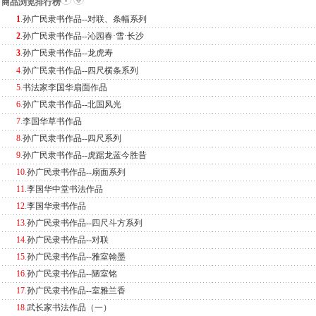
商品浏览排行榜
1
.
孙广民隶书作品--对联、条幅系列
2
.
孙广民隶书作品--沁园春·雪·长沙
3
.
孙广民隶书作品--龙虎寿
4
.
孙广民隶书作品--四尺横条系列
5
.
书法家李国华扇面作品
6
.
孙广民隶书作品--北国风光
7
.
李国华草书作品
8
.
孙广民隶书作品--四尺系列
9
.
孙广民隶书作品--虎踞龙蓝今胜昔
10
.
孙广民隶书作品--扇面系列
11
.
李国华中堂书法作品
12
.
李国华隶书作品
13
.
孙广民隶书作品--四尺斗方系列
14
.
孙广民隶书作品--对联
15
.
孙广民隶书作品--雅室翰墨
16
.
孙广民隶书作品--陋室铭
17
.
孙广民隶书作品--室雅兰香
18
.
武长家书法作品（一）