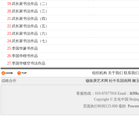
19
.
武长家书法作品（二）
20
.
武长家书法作品（三）
21
.
武长家书法作品（四）
22
.
武长家书法作品（五）
23
.
武长家书法作品（六）
24
.
武长家书法作品（七）
25
.
李国华篆书作品
26
.
李国华楷书作品
27
.
李国华镂空书法作品
组织机构
关于我们
联系我们
战略合作
穆振庚艺术网
杜中良国画网
阚
客服热线：010-87677916 Email：
lk99k
Copyright © 文化中国 Beijin
页面执行时间125.000 毫秒
Powere