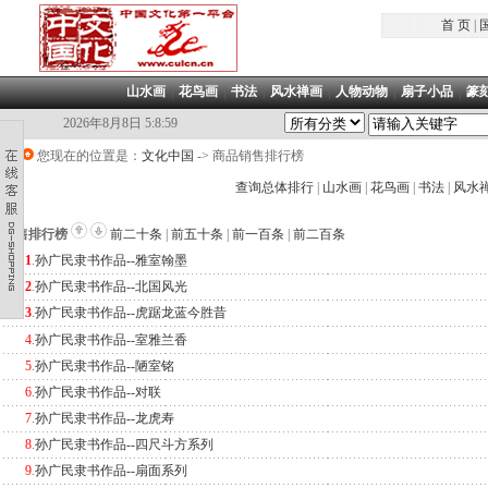
首 页
|
山水画
|
花鸟画
|
书法
|
风水禅画
|
人物动物
|
扇子小品
|
篆
2026年8月8日 5:8:59
您现在的位置是：
文化中国
->
商品销售排行榜
查询总体排行
|
山水画
|
花鸟画
|
书法
|
风水
销售排行榜
前二十条
|
前五十条
|
前一百条
|
前二百条
1
.
孙广民隶书作品--雅室翰墨
2
.
孙广民隶书作品--北国风光
3
.
孙广民隶书作品--虎踞龙蓝今胜昔
4
.
孙广民隶书作品--室雅兰香
5
.
孙广民隶书作品--陋室铭
6
.
孙广民隶书作品--对联
7
.
孙广民隶书作品--龙虎寿
8
.
孙广民隶书作品--四尺斗方系列
9
.
孙广民隶书作品--扇面系列