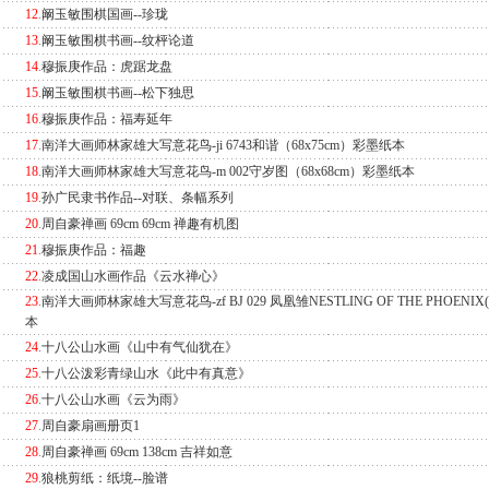
12
.
阚玉敏围棋国画--珍珑
13
.
阚玉敏围棋书画--纹枰论道
14
.
穆振庚作品：虎踞龙盘
15
.
阚玉敏围棋书画--松下独思
16
.
穆振庚作品：福寿延年
17
.
南洋大画师林家雄大写意花鸟-ji 6743和谐（68x75cm）彩墨纸本
18
.
南洋大画师林家雄大写意花鸟-m 002守岁图（68x68cm）彩墨纸本
19
.
孙广民隶书作品--对联、条幅系列
20
.
周自豪禅画 69cm 69cm 禅趣有机图
21
.
穆振庚作品：福趣
22
.
凌成国山水画作品《云水禅心》
23
.
南洋大画师林家雄大写意花鸟-zf BJ 029 凤凰雏NESTLING OF THE PHOENIX
本
24
.
十八公山水画《山中有气仙犹在》
25
.
十八公泼彩青绿山水《此中有真意》
26
.
十八公山水画《云为雨》
27
.
周自豪扇画册页1
28
.
周自豪禅画 69cm 138cm 吉祥如意
29
.
狼桃剪纸：纸境--脸谱