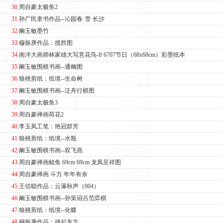
30
.
周自豪太极鱼2
31
.
孙广民隶书作品--沁园春·雪·长沙
32
.
阚玉敏墨竹
33
.
穆振庚作品：揽胜图
34
.
南洋大画师林家雄大写意花鸟-lf 6707节日（68x68cm）彩墨纸本
35
.
阚玉敏围棋书画--通幽图
36
.
狼桃剪纸：纸境--生命树
37
.
阚玉敏围棋书画--泛舟行棋图
38
.
周自豪太极鱼3
39
.
周自豪禅画荷花2
40
.
李玉凤工笔：艳冠群芳
41
.
狼桃剪纸：纸境--水瓶
42
.
阚玉敏围棋书画--双飞燕
43
.
周自豪禅画鲶鱼 69cm 69cm 龙凤呈祥图
44
.
周自豪禅画 斗方 年年有余
45
.
王信聪作品：云瀑秋声（004）
46
.
阚玉敏围棋书画--孙策诏吕范弈棋
47
.
狼桃剪纸：纸境--化蝶
48
.
穆振庚作品：雄起东方