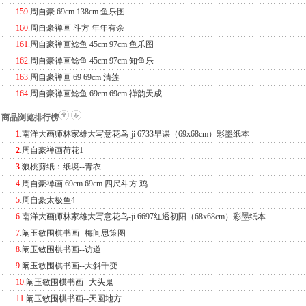
159
.
周自豪 69cm 138cm 鱼乐图
160
.
周自豪禅画 斗方 年年有余
161
.
周自豪禅画鲶鱼 45cm 97cm 鱼乐图
162
.
周自豪禅画鲶鱼 45cm 97cm 知鱼乐
163
.
周自豪禅画 69 69cm 清莲
164
.
周自豪禅画鲶鱼 69cm 69cm 禅韵天成
商品浏览排行榜
1
.
南洋大画师林家雄大写意花鸟-ji 6733早课（69x68cm）彩墨纸本
2
.
周自豪禅画荷花1
3
.
狼桃剪纸：纸境--青衣
4
.
周自豪禅画 69cm 69cm 四尺斗方 鸡
5
.
周自豪太极鱼4
6
.
南洋大画师林家雄大写意花鸟-ji 6697红透初阳（68x68cm）彩墨纸本
7
.
阚玉敏围棋书画--梅间思策图
8
.
阚玉敏围棋书画--访道
9
.
阚玉敏围棋书画--大斜千变
10
.
阚玉敏围棋书画--大头鬼
11
.
阚玉敏围棋书画--天圆地方