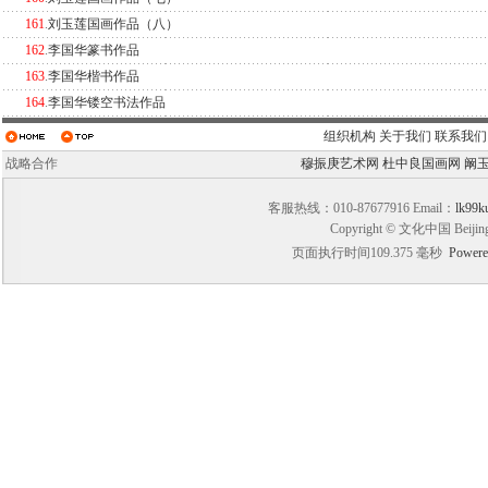
161
.
刘玉莲国画作品（八）
162
.
李国华篆书作品
163
.
李国华楷书作品
164
.
李国华镂空书法作品
组织机构
关于我们
联系我们
战略合作
穆振庚艺术网
杜中良国画网
阚
客服热线：010-87677916 Email：
lk99k
Copyright © 文化中国 Beijin
页面执行时间109.375 毫秒
Powere