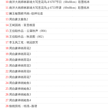
10
.
南洋大画师林家雄大写意花鸟-lf 6707节日（68x68cm）彩墨纸本
11
.
南洋大画师林家雄大写意花鸟-ji 6733早课（69x68cm）彩墨纸本
12
.
阚玉敏围棋书画--纹枰论道
13
.
周自豪太极鱼2
14
.
王斌国画：富贵根苗
15
.
王信聪作品：云瀑秋声（004）
16
.
王信聪作品：秋居图（002）
17
.
李玉凤工笔：艳冠群芳
18
.
周自豪禅画荷花2
19
.
周自豪禅画荷花3
20
.
周自豪禅画荷花4
21
.
周自豪禅画荷花5
22
.
周自豪禅画荷花6
23
.
周自豪禅画荷花7
24
.
周自豪禅画鲶鱼1
25
.
周自豪禅画鲶鱼2
26
.
周自豪禅画鲶鱼3
27
.
周自豪禅画鲶鱼4
28
.
狼桃剪纸：纸境--脸谱