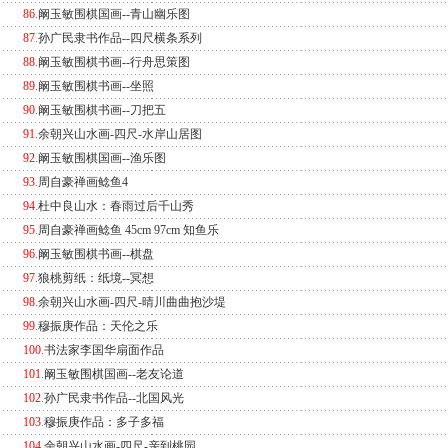
86
.
阚玉敏围棋国画--青山幽乐图
87
.
孙广民隶书作品--四尺横条系列
88
.
阚玉敏围棋书画--行舟思策图
89
.
阚玉敏围棋书画--坐照
90
.
阚玉敏围棋书画--刀把五
91
.
余朝兴山水画-四尺-水岸山居图
92
.
阚玉敏围棋国画--渔乐图
93
.
周自豪禅画鲶鱼4
94
.
杜中良山水：春雨过后千山秀
95
.
周自豪禅画鲶鱼 45cm 97cm 知鱼乐
96
.
阚玉敏围棋书画--棋盘
97
.
狼桃剪纸：纸境--冥想
98
.
余朝兴山水画-四尺-晴川曲曲抱沙堤
99
.
穆振庚作品：天伦之乐
100
.
书法家李国华扇面作品
101
.
阚玉敏围棋国画--老友论道
102
.
孙广民隶书作品--北国风光
103
.
穆振庚作品：多子多福
104
.
余朝兴山水画-四尺-亲到桃园