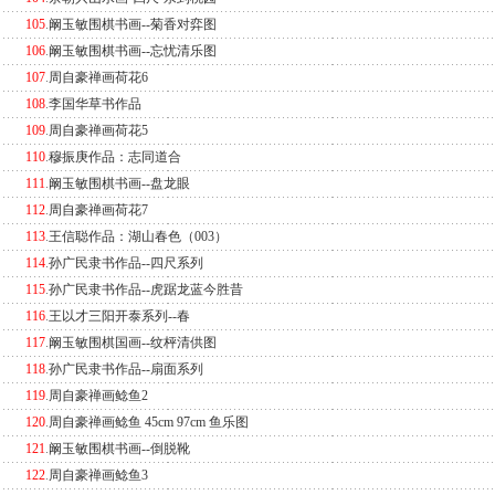
105
.
阚玉敏围棋书画--菊香对弈图
106
.
阚玉敏围棋书画--忘忧清乐图
107
.
周自豪禅画荷花6
108
.
李国华草书作品
109
.
周自豪禅画荷花5
110
.
穆振庚作品：志同道合
111
.
阚玉敏围棋书画--盘龙眼
112
.
周自豪禅画荷花7
113
.
王信聪作品：湖山春色（003）
114
.
孙广民隶书作品--四尺系列
115
.
孙广民隶书作品--虎踞龙蓝今胜昔
116
.
王以才三阳开泰系列--春
117
.
阚玉敏围棋国画--纹枰清供图
118
.
孙广民隶书作品--扇面系列
119
.
周自豪禅画鲶鱼2
120
.
周自豪禅画鲶鱼 45cm 97cm 鱼乐图
121
.
阚玉敏围棋书画--倒脱靴
122
.
周自豪禅画鲶鱼3