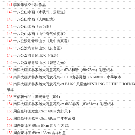
141
.
李国华镂空书法作品
142
.
十八公山水画《水载气，云载道》
143
.
十八公山水画《人间仙境》
144
.
十八公山水画《云为雨》
145
.
十八公山水画《山中有气仙犹在》
146
.
十八公泼彩青绿山水《此中有真意》
147
.
十八公泼彩青绿山水《忘言图》
148
.
十八公泼彩青绿山水《仙居》
149
.
十八公泼彩青绿山水《智慧之光》
150
.
南洋大画师林家雄大写意花鸟-ji 6743和谐（68x75cm）彩墨纸本
151
.
南洋大画师林家雄大写意花鸟-L 0119出谷灵根（68x68cm）水墨纸本
152
.
南洋大画师林家雄大写意花鸟-zf BJ 029 凤凰雏NESTLING OF THE PHOENIX
纸本
153
.
王信聪作品：湖光春意（001）
154
.
南洋大画师林家雄大写意花鸟-m 6682春宵（83x61cm）彩墨纸本
155
.
周自豪禅画鲶鱼 69cm 69cm 龙行天下
156
.
周自豪禅画鲶鱼 69cm 69cm 年年有余图
157
.
周自豪禅画 69cm 69cm 四尺斗方 鸡
158
.
周自豪禅画 69cm 138cm 吉祥如意