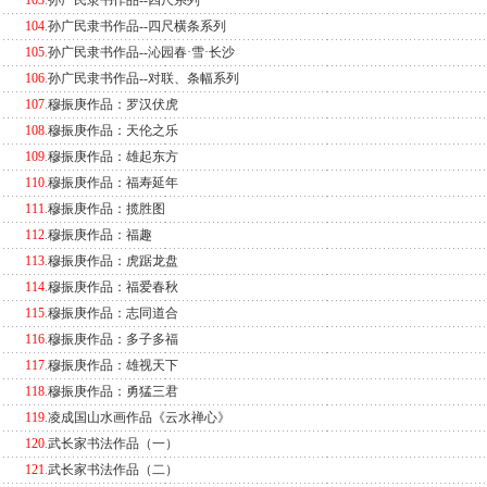
103
.
孙广民隶书作品--四尺系列
104
.
孙广民隶书作品--四尺横条系列
105
.
孙广民隶书作品--沁园春·雪·长沙
106
.
孙广民隶书作品--对联、条幅系列
107
.
穆振庚作品：罗汉伏虎
108
.
穆振庚作品：天伦之乐
109
.
穆振庚作品：雄起东方
110
.
穆振庚作品：福寿延年
111
.
穆振庚作品：揽胜图
112
.
穆振庚作品：福趣
113
.
穆振庚作品：虎踞龙盘
114
.
穆振庚作品：福爱春秋
115
.
穆振庚作品：志同道合
116
.
穆振庚作品：多子多福
117
.
穆振庚作品：雄视天下
118
.
穆振庚作品：勇猛三君
119
.
凌成国山水画作品《云水禅心》
120
.
武长家书法作品（一）
121
.
武长家书法作品（二）