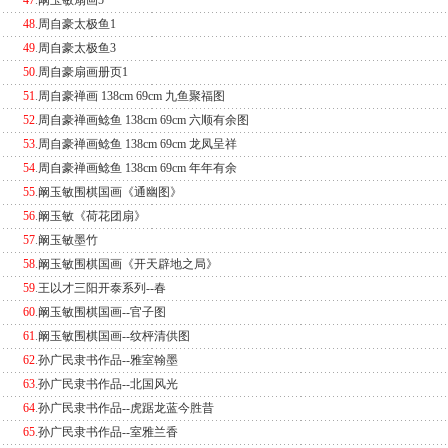
47
.
阚玉敏扇画5
48
.
周自豪太极鱼1
49
.
周自豪太极鱼3
50
.
周自豪扇画册页1
51
.
周自豪禅画 138cm 69cm 九鱼聚福图
52
.
周自豪禅画鲶鱼 138cm 69cm 六顺有余图
53
.
周自豪禅画鲶鱼 138cm 69cm 龙凤呈祥
54
.
周自豪禅画鲶鱼 138cm 69cm 年年有余
55
.
阚玉敏围棋国画《通幽图》
56
.
阚玉敏《荷花团扇》
57
.
阚玉敏墨竹
58
.
阚玉敏围棋国画《开天辟地之局》
59
.
王以才三阳开泰系列--春
60
.
阚玉敏围棋国画--官子图
61
.
阚玉敏围棋国画--纹枰清供图
62
.
孙广民隶书作品--雅室翰墨
63
.
孙广民隶书作品--北国风光
64
.
孙广民隶书作品--虎踞龙蓝今胜昔
65
.
孙广民隶书作品--室雅兰香