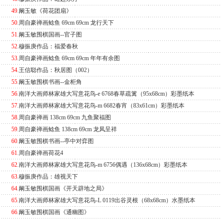
49
.
阚玉敏《荷花团扇》
50
.
周自豪禅画鲶鱼 69cm 69cm 龙行天下
51
.
阚玉敏围棋国画--官子图
52
.
穆振庚作品：福爱春秋
53
.
周自豪禅画鲶鱼 69cm 69cm 年年有余图
54
.
王信聪作品：秋居图（002）
55
.
阚玉敏围棋书画--金柜角
56
.
南洋大画师林家雄大写意花鸟-e 6768春草疏篱（95x68cm）彩墨纸本
57
.
南洋大画师林家雄大写意花鸟-m 6682春宵（83x61cm）彩墨纸本
58
.
周自豪禅画 138cm 69cm 九鱼聚福图
59
.
周自豪禅画鲶鱼 138cm 69cm 龙凤呈祥
60
.
阚玉敏围棋书画--亭中对弈图
61
.
周自豪禅画荷花4
62
.
南洋大画师林家雄大写意花鸟-m 6756偶遇（136x68cm）彩墨纸本
63
.
穆振庚作品：雄视天下
64
.
阚玉敏围棋国画《开天辟地之局》
65
.
南洋大画师林家雄大写意花鸟-L 0119出谷灵根（68x68cm）水墨纸本
66
.
阚玉敏围棋国画《通幽图》