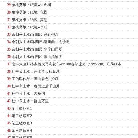
29
.
狼桃剪纸：纸境--生命树
30
.
狼桃剪纸：纸境--化蝶
31
.
狼桃剪纸：纸境--冥想
32
.
狼桃剪纸：纸境--水瓶
33
.
余朝兴山水画-四尺-亲到桃园
34
.
余朝兴山水画-四尺-晴川曲曲抱沙堤
35
.
余朝兴山水画-四尺-水岸山居图
36
.
余朝兴山水画-四尺-溪山清泉图
37
.
南洋大画师林家雄大写意花鸟-e 6768春草疏篱（95x68cm）彩墨纸本
38
.
杜中良山水：碧水蓝天秋意浓
39
.
王信聪作品：湖山春色（003）
40
.
杜中良山水：春雨过后千山秀
41
.
杜中良山水：古桥图
42
.
杜中良山水：群山万里
43
.
阚玉敏扇画1
44
.
阚玉敏扇画2
45
.
阚玉敏扇画3
46
.
阚玉敏扇画4