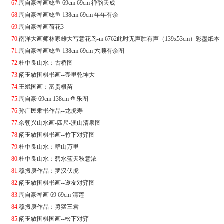
67
.
周自豪禅画鲶鱼 69cm 69cm 禅韵天成
68
.
周自豪禅画鲶鱼 138cm 69cm 年年有余
69
.
周自豪禅画荷花3
70
.
南洋大画师林家雄大写意花鸟-m 6762此时无声胜有声（139x53cm）彩墨纸本
71
.
周自豪禅画鲶鱼 138cm 69cm 六顺有余图
72
.
杜中良山水：古桥图
73
.
阚玉敏围棋书画--壶里乾坤大
74
.
王斌国画：富贵根苗
75
.
周自豪 69cm 138cm 鱼乐图
76
.
孙广民隶书作品--龙虎寿
77
.
余朝兴山水画-四尺-溪山清泉图
78
.
阚玉敏围棋书画--竹下对弈图
79
.
杜中良山水：群山万里
80
.
杜中良山水：碧水蓝天秋意浓
81
.
穆振庚作品：罗汉伏虎
82
.
阚玉敏围棋书画--邀友对弈图
83
.
周自豪禅画 69 69cm 清莲
84
.
穆振庚作品：勇猛三君
85
.
阚玉敏围棋国画--松下对弈