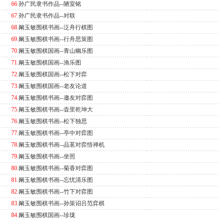
66
.
孙广民隶书作品--陋室铭
67
.
孙广民隶书作品--对联
68
.
阚玉敏围棋书画--泛舟行棋图
69
.
阚玉敏围棋书画--行舟思策图
70
.
阚玉敏围棋国画--青山幽乐图
71
.
阚玉敏围棋国画--渔乐图
72
.
阚玉敏围棋国画--松下对弈
73
.
阚玉敏围棋国画--老友论道
74
.
阚玉敏围棋书画--邀友对弈图
75
.
阚玉敏围棋书画--壶里乾坤大
76
.
阚玉敏围棋书画--松下独思
77
.
阚玉敏围棋书画--亭中对弈图
78
.
阚玉敏围棋书画--品茗对弈悟禅机
79
.
阚玉敏围棋书画--坐照
80
.
阚玉敏围棋书画--菊香对弈图
81
.
阚玉敏围棋书画--忘忧清乐图
82
.
阚玉敏围棋书画--竹下对弈图
83
.
阚玉敏围棋书画--孙策诏吕范弈棋
84
.
阚玉敏围棋国画--珍珑