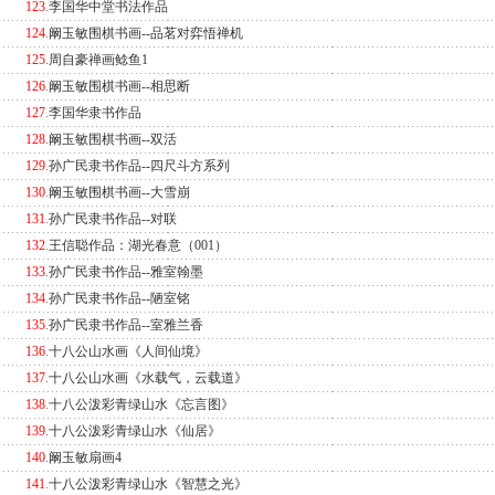
123
.
李国华中堂书法作品
124
.
阚玉敏围棋书画--品茗对弈悟禅机
125
.
周自豪禅画鲶鱼1
126
.
阚玉敏围棋书画--相思断
127
.
李国华隶书作品
128
.
阚玉敏围棋书画--双活
129
.
孙广民隶书作品--四尺斗方系列
130
.
阚玉敏围棋书画--大雪崩
131
.
孙广民隶书作品--对联
132
.
王信聪作品：湖光春意（001）
133
.
孙广民隶书作品--雅室翰墨
134
.
孙广民隶书作品--陋室铭
135
.
孙广民隶书作品--室雅兰香
136
.
十八公山水画《人间仙境》
137
.
十八公山水画《水载气，云载道》
138
.
十八公泼彩青绿山水《忘言图》
139
.
十八公泼彩青绿山水《仙居》
140
.
阚玉敏扇画4
141
.
十八公泼彩青绿山水《智慧之光》