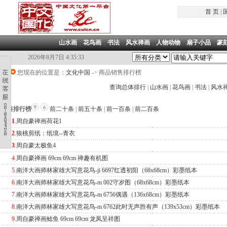
首 页
|
山水画
|
花鸟画
|
书法
|
风水禅画
|
人物动物
|
扇子小品
|
篆
2026年8月7日 4:35:34
您现在的位置是：
文化中国
->
商品销售排行榜
查询总体排行
|
山水画
|
花鸟画
|
书法
|
风水
销售排行榜
前二十条
|
前五十条
|
前一百条
|
前二百条
1
.
周自豪禅画荷花1
2
.
狼桃剪纸：纸境--青衣
3
.
周自豪太极鱼4
4
.
周自豪禅画 69cm 69cm 禅趣有机图
5
.
南洋大画师林家雄大写意花鸟-ji 6697红透初阳（68x68cm）彩墨纸本
6
.
南洋大画师林家雄大写意花鸟-m 002守岁图（68x68cm）彩墨纸本
7
.
南洋大画师林家雄大写意花鸟-m 6756偶遇（136x68cm）彩墨纸本
8
.
南洋大画师林家雄大写意花鸟-m 6762此时无声胜有声（139x53cm）彩墨纸本
9
.
周自豪禅画鲶鱼 69cm 69cm 龙凤呈祥图