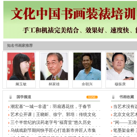
知名书画家推荐
阚玉敏
林家雄
余朝兴
穆振庚
国学频道
书画收藏
潮宏基“一城一非遗”：羽扇遇花丝，于春节
当艺术没有
艺术公开课｜王晓昕、徐宁、郭培：传统文化
北京文化艺术
三个半世纪的汉药老字号“福育堂”悠久历史
“闲——王清
乌镇戏剧节期间快手匠心打造新市井匠人市集
笔墨架金桥