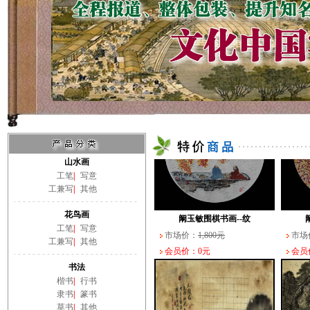
山水画
工笔
|
写意
工兼写
|
其他
花鸟画
工笔
|
写意
工兼写
|
其他
书法
楷书
|
行书
阚玉敏围棋书画--大
隶书
|
篆书
市场价：
3,000元
市场
草书
|
其他