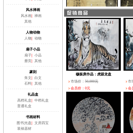
会员价：0元
会员
风水禅画
风水画
|
禅画
其他
人物动物
人物
|
动物
扇子小品
扇子
|
小品
册页
|
其他
篆刻
穆振庚作品：虎踞龙盘
朱文
|
白文
市场价：
50,000元
市
石料
|
其他
会员价：0元
会员
礼品盒
高档礼盒
|
中档礼盒
普通礼盒
书画材料
图书|光盘
|
文房四宝
装裱器材