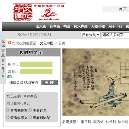
首 页
|
山水画
|
花鸟画
|
书法
|
风水禅画
|
人物动物
|
扇子小品
|
篆
2026年8月6日 12:28:55
您现在的位置是：
文化中国
-> 首页
用 户：
密 码：
注册会员
找回密码
您已选购：0 种商品
总计价格：0 元
查看购物车
查看订单
查看收藏夹
查看对比架
名家推荐
：
李玉凤
李雪铭
林长利
陈学儒