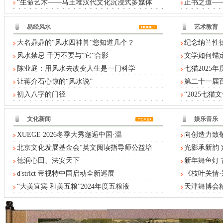
“生命艺术——马王堆汉代文化沉浸式多媒体
正书之道——
易经风水
艺术教育
大名鼎鼎的“风水四神兽”您知道几个？
纪念纳兰性德
风水禁忌 千万不要与“它”合影
文学如何锚定
陈业庭：用风水去改变人生是一门科学
七猫2025
让蒋介石心惊的“风水说”
第二十一届
初入八字的门径
“2025七
文化新闻
娱乐音乐
XUEGE 2026冬季大秀邂逅中国·温
向创造力致敬
北京文化发展基金会“英文阅读指导师公益培
光影承新韵 
德润心田、法安天下
新年舞鱼灯
d'strict 帝视特中国启动全新巡展
《枝叶关情
“大美宜宾 和美五粮”2024年度五粮液
天津舞博会