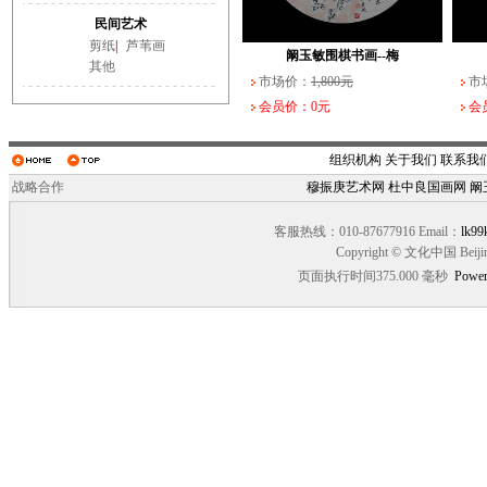
武长家书法作品（一）
阚玉敏围棋书画--纹
民间艺术
市场价：
市场价：
10,000元
1,800元
市场
市场
剪纸
|
芦苇画
会员价：0元
会员价：0元
会员
会员
阚玉敏围棋书画--梅
其他
市场价：
1,800元
市
会员价：0元
会
组织机构
关于我们
联系我
战略合作
穆振庚艺术网
杜中良国画网
阚
客服热线：010-87677916 Email：
lk99
Copyright © 文化中国 Beiji
页面执行时间375.000 毫秒
Power