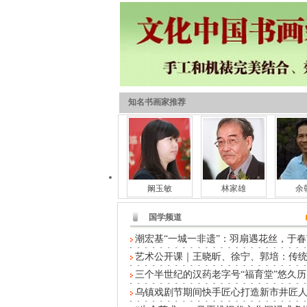
知名书画家推荐
阚玉敏
林家雄
余
国学频道
潮宏基“一城一非遗”：羽扇遇花丝，于春
艺术公开课｜王晓昕、徐宁、郭培：传
三个半世纪的汉药老字号“福育堂”悠久历
乌镇戏剧节期间快手匠心打造新市井匠