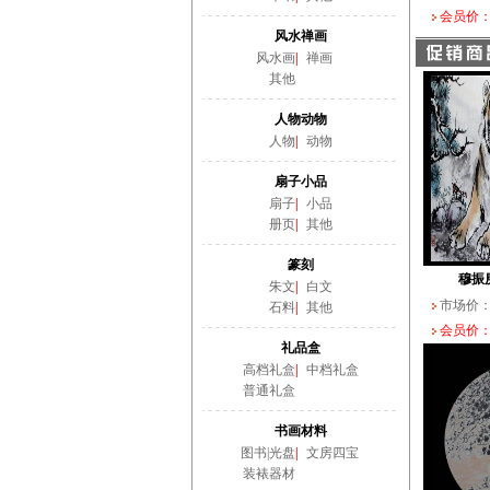
会员价：
风水禅画
风水画
|
禅画
其他
人物动物
人物
|
动物
扇子小品
扇子
|
小品
册页
|
其他
篆刻
穆振
朱文
|
白文
市场价
石料
|
其他
会员价：
礼品盒
高档礼盒
|
中档礼盒
普通礼盒
书画材料
图书|光盘
|
文房四宝
装裱器材