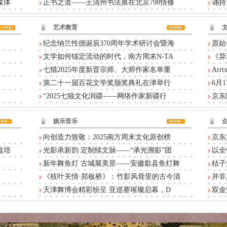
媒体
正书之道——王清州书法展在北京798情修
诵持
艺术教育
纪念纳兰性德诞辰370周年学术研讨会暨海
原始
文学如何锚定流动的时代，南方周末N-TA
《异
七猫2025年度新晋宗师、大师作家名单重
Ar
第二十一届百花文学奖颁奖典礼在津举行
6月
“2025七猫文化润疆——网络作家新疆行
京东
娱乐音乐
向创造力致敬：2025南方周末文化原创榜
京东
益培
光影承新韵 定制续文脉——“承光溯影”团
以全
新年舞鱼灯 古城展美景——安徽歙县鱼灯舞
桔子
《枝叶关情·郑板桥》：竹影风骨里的古今清
并非
天津舞博会精彩纷呈 亚巡赛璀璨启幕，D
双金