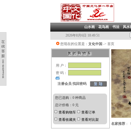
山水画
|
花鸟画
|
书法
|
风水
2026年8月6日 18:49:52
您现在的位置是：
文化中国
-> 首页
用 户：
密 码：
注册会员
找回密码
您已选购：0 种商品
总计价格：0 元
查看购物车
查看订单
查看收藏夹
查看对比架
名家推荐
：