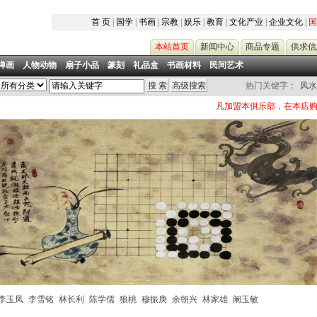
首 页
|
国学
|
书画
|
宗教
|
娱乐
|
教育
|
文化产业
|
企业文化
|
国
本站首页
新闻中心
商品专题
供求信
禅画
|
人物动物
|
扇子小品
|
篆刻
|
礼品盒
|
书画材料
|
民间艺术
|
热门关键字：
风水
凡加盟本俱乐部，在本店购买书画作品
李玉凤
李雪铭
林长利
陈学儒
狼桃
穆振庚
余朝兴
林家雄
阚玉敏