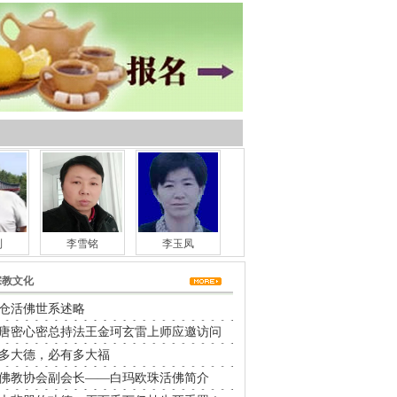
利
李雪铭
李玉凤
宗教文化
仓活佛世系述略
唐密心密总持法王金珂玄雷上师应邀访问
多大德，必有多大福
佛教协会副会长——白玛欧珠活佛简介