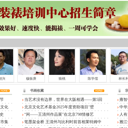
朝兴
穆振庚
狼桃
陈学儒
林长
书画收藏
节
当艺术没有边界，世界在大阪相遇——第5回
雍智
统文化
北京文化艺术基金2025年度资助项目“壁
中华
史
“闲——王清州作品展”在北京798情修艺
人有
人市集
笔墨架金桥 王清州与比利时前首相莱特姆中
雅江