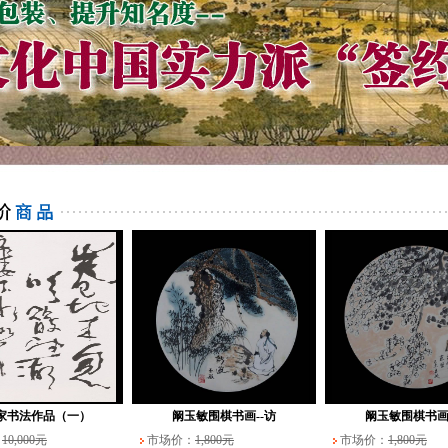
家书法作品（一）
阚玉敏围棋书画--访
阚玉敏围棋书画
：
10,000元
市场价：
1,800元
市场价：
1,800元