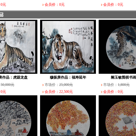
0元
会员价：0元
会员价：0元
庚作品：虎踞龙盘
穆振庚作品：福寿延年
阚玉敏围棋书画
：
50,000元
市场价：
25,000元
市场价：
1,800元
0元
会员价：22,500元
会员价：0元