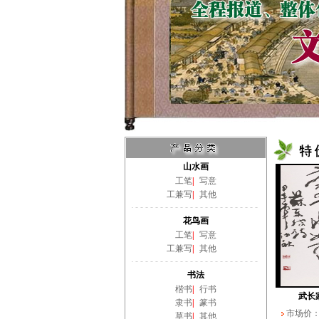
山水画
工笔
|
写意
工兼写
|
其他
花鸟画
工笔
|
写意
工兼写
|
其他
书法
楷书
|
行书
武长
隶书
|
篆书
市场价
草书
|
其他