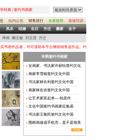
学经典
|
签约书画家
息
站内公告
销售排行
名家推荐
装裱培训
风水
结婚
生日
升迁
搬家
生子
禅画
阚玉敏
刘玉莲
升迁
者，均可借助本平台继续销售该作品。约定价格联系电话：13124788558 QQ：382
本网签约书画家
女画家、书法家许棂钰签约文化
画家李雪铭签约文化中国
书法家林长利签约文化中国
画家林友农签约文化中国
让艺术家富起来----拍卖作
文化中国签约书画家征集函
书法家王敬民签约文化中国
围棋画做成手机壳，是不是很美