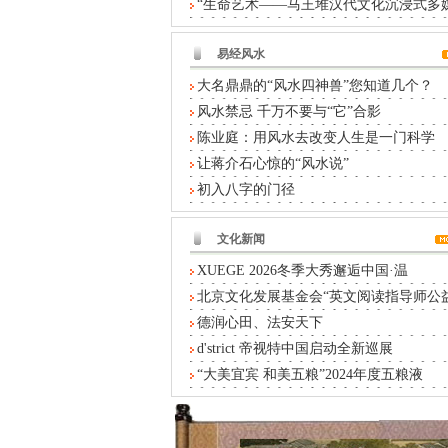
“生命艺术——马王堆汉代文化沉浸式多
易经风水
大名鼎鼎的“风水四神兽”您知道几个？
风水禁忌 千万不要与“它”合影
陈业庭：用风水去改变人生是一门科学
让蒋介石心惊的“风水说”
初入八字的门径
文化新闻
XUEGE 2026冬季大秀邂逅中国·温
北京文化发展基金会“英文阅读指导师公
德润心田、法安天下
d'strict 帝视特中国启动全新巡展
“大美宜宾 和美五粮”2024年度五粮液