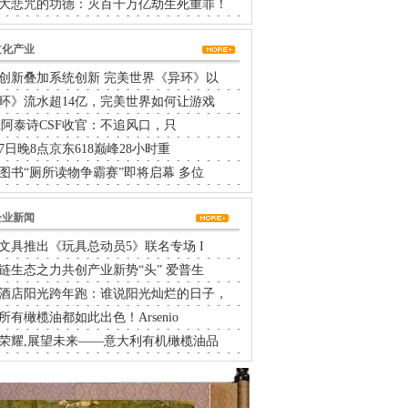
大悲咒的功德：灭百千万亿劫生死重罪！
文化产业
创新叠加系统创新 完美世界《异环》以
环》流水超14亿，完美世界如何让游戏
rtx阿泰诗CSF收官：不追风口，只
17日晚8点京东618巅峰28小时重
图书“厕所读物争霸赛”即将启幕 多位
企业新闻
文具推出《玩具总动员5》联名专场 I
链生态之力共创产业新势“头” 爱普生
酒店阳光跨年跑：谁说阳光灿烂的日子，
所有橄榄油都如此出色！Arsenio
荣耀,展望未来——意大利有机橄榄油品