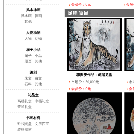
会员价：0元
会员
风水禅画
风水画
|
禅画
其他
人物动物
人物
|
动物
扇子小品
扇子
|
小品
册页
|
其他
篆刻
穆振庚作品：虎踞龙盘
朱文
|
白文
市场价：
50,000元
市
石料
|
其他
会员价：0元
会员
礼品盒
高档礼盒
|
中档礼盒
普通礼盒
书画材料
图书|光盘
|
文房四宝
装裱器材