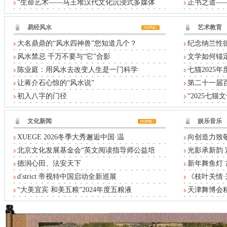
“生命艺术——马王堆汉代文化沉浸式多媒体
正书之道——
易经风水
艺术教育
大名鼎鼎的“风水四神兽”您知道几个？
纪念纳兰性德
风水禁忌 千万不要与“它”合影
文学如何锚定
陈业庭：用风水去改变人生是一门科学
七猫2025
让蒋介石心惊的“风水说”
第二十一届
初入八字的门径
“2025七
文化新闻
娱乐音乐
XUEGE 2026冬季大秀邂逅中国·温
向创造力致敬
北京文化发展基金会“英文阅读指导师公益培
光影承新韵 
德润心田、法安天下
新年舞鱼灯
d'strict 帝视特中国启动全新巡展
《枝叶关情
“大美宜宾 和美五粮”2024年度五粮液
天津舞博会