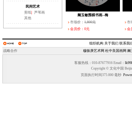
武长家书法作品（一）
阚玉敏围棋书画--纹
民间艺术
市场价：
市场价：
10,000元
1,800元
市场
市场
剪纸
|
芦苇画
会员价：0元
会员价：0元
会员
会员
阚玉敏围棋书画--梅
其他
市场价：
1,800元
市
会员价：0元
会
组织机构
关于我们
联系我
战略合作
穆振庚艺术网
杜中良国画网
阚
客服热线：010-87677916 Email：
lk99
Copyright © 文化中国 Beiji
页面执行时间375.000 毫秒
Power