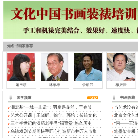
知名书画家推荐
阚玉敏
林家雄
余朝兴
穆振庚
国学频道
书画收藏
潮宏基“一城一非遗”：羽扇遇花丝，于春节
当艺术没有
艺术公开课｜王晓昕、徐宁、郭培：传统文化
北京文化艺术
三个半世纪的汉药老字号“福育堂”悠久历史
“闲——王清
乌镇戏剧节期间快手匠心打造新市井匠人市集
笔墨架金桥