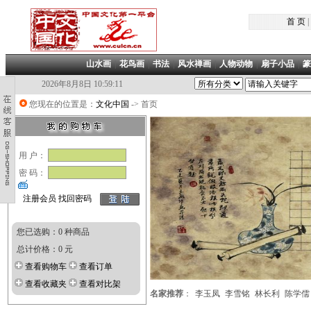
首 页
|
山水画
|
花鸟画
|
书法
|
风水禅画
|
人物动物
|
扇子小品
|
篆
2026年8月8日 10:59:11
您现在的位置是：
文化中国
-> 首页
用 户：
密 码：
注册会员
找回密码
您已选购：0 种商品
总计价格：0 元
查看购物车
查看订单
查看收藏夹
查看对比架
名家推荐
：
李玉凤
李雪铭
林长利
陈学儒