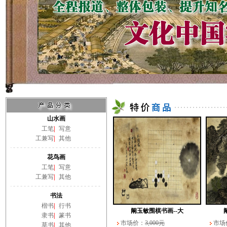
山水画
工笔
|
写意
工兼写
|
其他
花鸟画
工笔
|
写意
工兼写
|
其他
书法
楷书
|
行书
阚玉敏围棋书画--大
隶书
|
篆书
市场价：
3,000元
市场
草书
|
其他