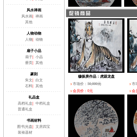
会员价：0元
会员
风水禅画
风水画
|
禅画
其他
人物动物
人物
|
动物
扇子小品
扇子
|
小品
册页
|
其他
篆刻
穆振庚作品：虎踞龙盘
朱文
|
白文
市场价：
50,000元
市
石料
|
其他
会员价：0元
会员
礼品盒
高档礼盒
|
中档礼盒
普通礼盒
书画材料
图书|光盘
|
文房四宝
装裱器材