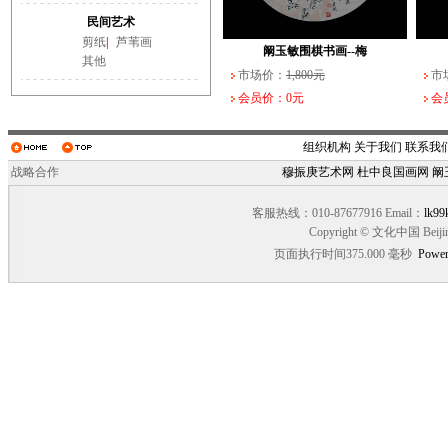
武长家书法作品（一）
阚玉敏围棋书画--大
民间艺术
市场价：
市场价：
10,000元
3,000元
市场
市场
剪纸
|
芦苇画
会员价：0元
会员价：0元
会员
会员
阚玉敏围棋书画--梅
其他
市场价：
1,800元
市
会员价：0元
会
组织机构
关于我们
联系我
战略合作
穆振庚艺术网
杜中良国画网
阚
客服热线：010-87677916 Email：
lk99
Copyright © 文化中国 Beiji
页面执行时间375.000 毫秒
Power