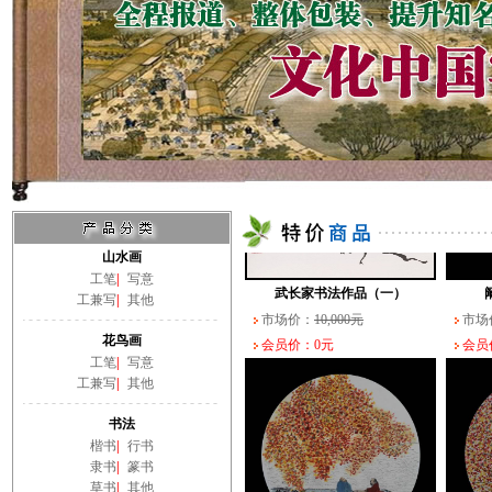
山水画
工笔
|
写意
工兼写
|
其他
花鸟画
工笔
|
写意
工兼写
|
其他
书法
楷书
|
行书
阚玉敏围棋书画--纹
隶书
|
篆书
市场价：
1,800元
市场
草书
|
其他