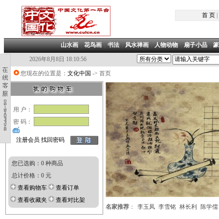
首 页
|
山水画
|
花鸟画
|
书法
|
风水禅画
|
人物动物
|
扇子小品
|
篆
2026年8月8日 18:10:57
您现在的位置是：
文化中国
-> 首页
用 户：
密 码：
注册会员
找回密码
您已选购：0 种商品
总计价格：0 元
查看购物车
查看订单
查看收藏夹
查看对比架
名家推荐
：
李玉凤
李雪铭
林长利
陈学儒