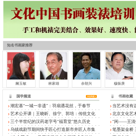
知名书画家推荐
阚玉敏
林家雄
余朝兴
穆振庚
国学频道
书画收藏
潮宏基“一城一非遗”：羽扇遇花丝，于春节
当艺术没有
艺术公开课｜王晓昕、徐宁、郭培：传统文化
北京文化艺术
三个半世纪的汉药老字号“福育堂”悠久历史
“闲——王清
乌镇戏剧节期间快手匠心打造新市井匠人市集
笔墨架金桥