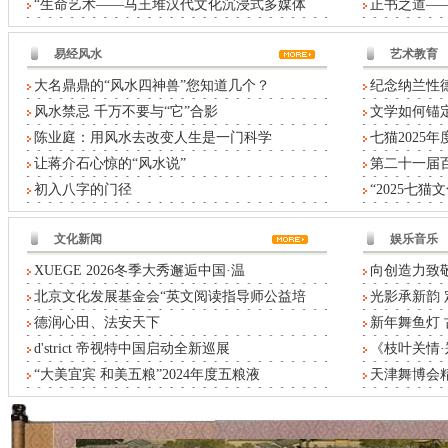
“生命艺术——马王堆汉代文化沉浸式多媒体
正书之道——
易经风水
艺术教育
大名鼎鼎的“风水四神兽”您知道几个？
纪念纳兰性德
风水禁忌 千万不要与“它”合影
文学如何锚定
陈业庭：用风水去改变人生是一门科学
七猫2025
让蒋介石心惊的“风水说”
第二十一届
初入八字的门径
“2025七
文化新闻
娱乐音乐
XUEGE 2026冬季大秀邂逅中国·温
向创造力致敬
北京文化发展基金会“英文阅读指导师公益培
光影承新韵 
德润心田、法安天下
新年舞鱼灯
d'strict 帝视特中国启动全新巡展
《枝叶关情
“大美宜宾 和美五粮”2024年度五粮液
天津舞博会