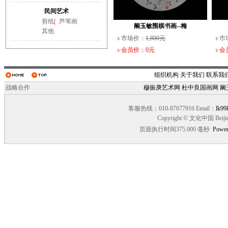
武长家书法作品（一）
阚玉敏围棋书画--纹
民间艺术
市场价：
市场价：
10,000元
1,800元
市场
市场
剪纸
|
芦苇画
会员价：0元
会员价：0元
会员
会员
阚玉敏围棋书画--梅
其他
市场价：
1,800元
市
会员价：0元
会
组织机构
关于我们
联系我
战略合作
穆振庚艺术网
杜中良国画网
阚
客服热线：010-87677916 Email：
lk99
Copyright © 文化中国 Beiji
页面执行时间375.000 毫秒
Power