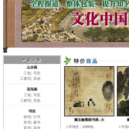
山水画
工笔
|
写意
工兼写
|
其他
花鸟画
工笔
|
写意
工兼写
|
其他
书法
楷书
|
行书
阚玉敏围棋书画--大
隶书
|
篆书
市场价：
3,000元
市场
草书
|
其他