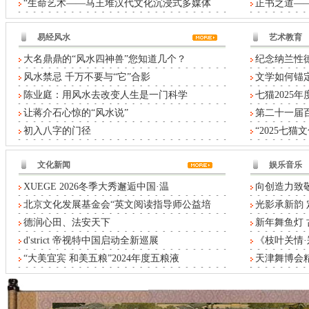
“生命艺术——马王堆汉代文化沉浸式多媒体
正书之道——
易经风水
艺术教育
大名鼎鼎的“风水四神兽”您知道几个？
纪念纳兰性德
风水禁忌 千万不要与“它”合影
文学如何锚定
陈业庭：用风水去改变人生是一门科学
七猫2025
让蒋介石心惊的“风水说”
第二十一届
初入八字的门径
“2025七
文化新闻
娱乐音乐
XUEGE 2026冬季大秀邂逅中国·温
向创造力致敬
北京文化发展基金会“英文阅读指导师公益培
光影承新韵 
德润心田、法安天下
新年舞鱼灯
d'strict 帝视特中国启动全新巡展
《枝叶关情
“大美宜宾 和美五粮”2024年度五粮液
天津舞博会