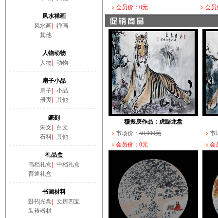
会员价：0元
会员
风水禅画
风水画
|
禅画
其他
人物动物
人物
|
动物
扇子小品
扇子
|
小品
册页
|
其他
篆刻
穆振庚作品：虎踞龙盘
朱文
|
白文
市场价：
50,000元
市
石料
|
其他
会员价：0元
会员
礼品盒
高档礼盒
|
中档礼盒
普通礼盒
书画材料
图书|光盘
|
文房四宝
装裱器材