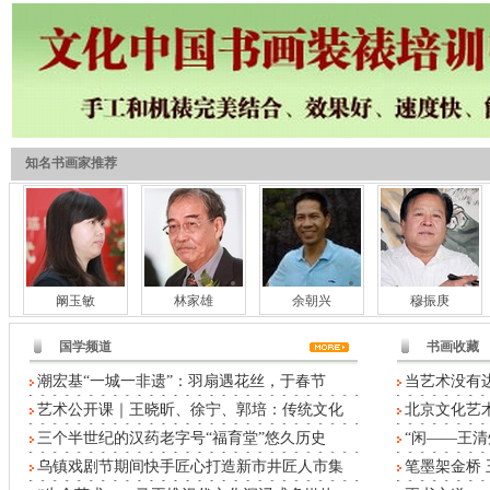
知名书画家推荐
阚玉敏
林家雄
余朝兴
穆振庚
国学频道
书画收藏
潮宏基“一城一非遗”：羽扇遇花丝，于春节
当艺术没有
艺术公开课｜王晓昕、徐宁、郭培：传统文化
北京文化艺术
三个半世纪的汉药老字号“福育堂”悠久历史
“闲——王清
乌镇戏剧节期间快手匠心打造新市井匠人市集
笔墨架金桥