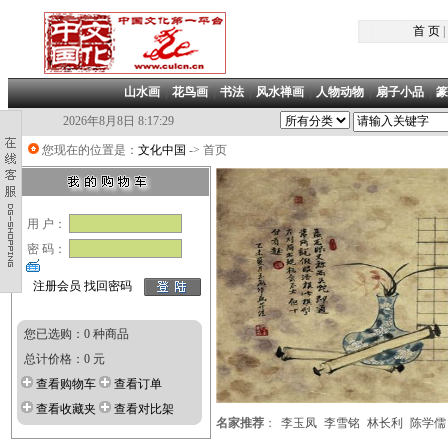
首 页
|
山水画
|
花鸟画
|
书法
|
风水禅画
|
人物动物
|
扇子小品
|
篆
2026年8月8日 8:17:29
您现在的位置是：
文化中国
-> 首页
用 户：
密 码：
注册会员
找回密码
您已选购：0 种商品
总计价格：0 元
查看购物车
查看订单
查看收藏夹
查看对比架
名家推荐
：
李玉凤
李雪铭
林长利
陈学儒