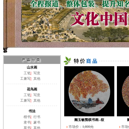
山水画
工笔
|
写意
工兼写
|
其他
花鸟画
工笔
|
写意
工兼写
|
其他
书法
楷书
|
行书
阚玉敏围棋书画--纹
隶书
|
篆书
市场价：
1,800元
市场
草书
|
其他