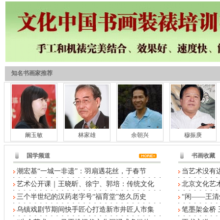
知名书画家推荐
阚玉敏
林家雄
余朝兴
穆振庚
国学频道
书画收藏
潮宏基“一城一非遗”：羽扇遇花丝，于春节
当艺术没有
艺术公开课｜王晓昕、徐宁、郭培：传统文化
北京文化艺术
三个半世纪的汉药老字号“福育堂”悠久历史
“闲——王清
乌镇戏剧节期间快手匠心打造新市井匠人市集
笔墨架金桥