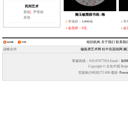
武长家书法作品（一）
阚玉敏围棋书画--大
民间艺术
市场价：
市场价：
10,000元
3,000元
市场
市场
剪纸
|
芦苇画
会员价：0元
会员价：0元
会员
会员
阚玉敏围棋书画--梅
其他
市场价：
1,800元
市
会员价：0元
会
组织机构
关于我们
联系我
战略合作
穆振庚艺术网
杜中良国画网
阚
客服热线：010-87677916 Email：
lk99
Copyright © 文化中国 Beiji
页面执行时间375.000 毫秒
Power