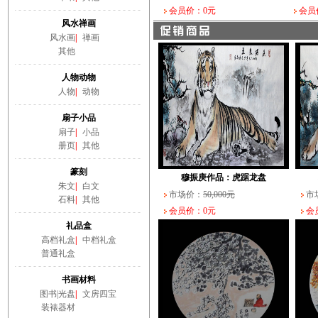
会员价：0元
会员
风水禅画
风水画
|
禅画
其他
人物动物
人物
|
动物
扇子小品
扇子
|
小品
册页
|
其他
篆刻
穆振庚作品：虎踞龙盘
朱文
|
白文
市场价：
50,000元
市
石料
|
其他
会员价：0元
会员
礼品盒
高档礼盒
|
中档礼盒
普通礼盒
书画材料
图书|光盘
|
文房四宝
装裱器材