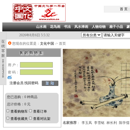
首 页
|
山水画
|
花鸟画
|
书法
|
风水禅画
|
人物动物
|
扇子小品
|
篆
2026年8月6日 5:5:33
您现在的位置是：
文化中国
-> 首页
用 户：
密 码：
注册会员
找回密码
您已选购：0 种商品
总计价格：0 元
查看购物车
查看订单
查看收藏夹
查看对比架
名家推荐
：
李玉凤
李雪铭
林长利
陈学儒