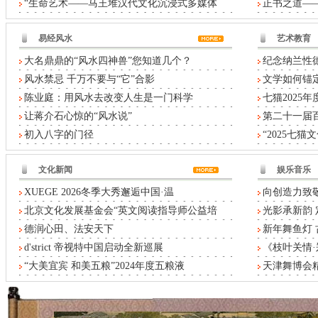
“生命艺术——马王堆汉代文化沉浸式多媒体
正书之道——
易经风水
艺术教育
大名鼎鼎的“风水四神兽”您知道几个？
纪念纳兰性德
风水禁忌 千万不要与“它”合影
文学如何锚定
陈业庭：用风水去改变人生是一门科学
七猫2025
让蒋介石心惊的“风水说”
第二十一届
初入八字的门径
“2025七
文化新闻
娱乐音乐
XUEGE 2026冬季大秀邂逅中国·温
向创造力致敬
北京文化发展基金会“英文阅读指导师公益培
光影承新韵 
德润心田、法安天下
新年舞鱼灯
d'strict 帝视特中国启动全新巡展
《枝叶关情
“大美宜宾 和美五粮”2024年度五粮液
天津舞博会