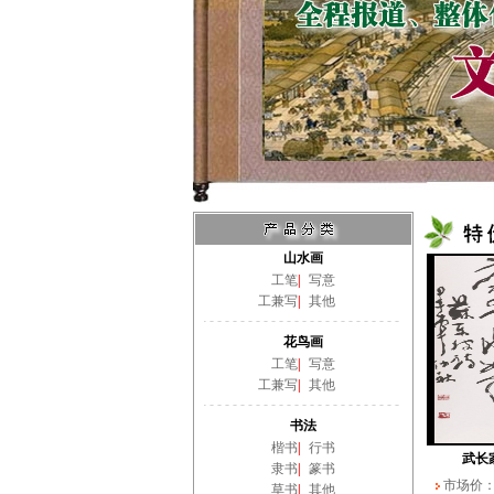
山水画
工笔
|
写意
工兼写
|
其他
花鸟画
工笔
|
写意
工兼写
|
其他
书法
楷书
|
行书
武长
隶书
|
篆书
市场价
草书
|
其他