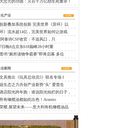
大悲咒的功德：灭百千万亿劫生死重罪！
文化产业
创新叠加系统创新 完美世界《异环》以
环》流水超14亿，完美世界如何让游戏
rtx阿泰诗CSF收官：不追风口，只
17日晚8点京东618巅峰28小时重
图书“厕所读物争霸赛”即将启幕 多位
企业新闻
文具推出《玩具总动员5》联名专场 I
链生态之力共创产业新势“头” 爱普生
酒店阳光跨年跑：谁说阳光灿烂的日子，
所有橄榄油都如此出色！Arsenio
荣耀,展望未来——意大利有机橄榄油品