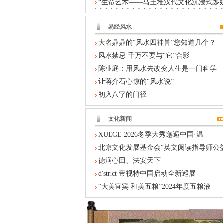
“生命艺术——马王堆汉代文化沉浸式多
易经风水
大名鼎鼎的“风水四神兽”您知道几个？
风水禁忌 千万不要与“它”合影
陈业庭：用风水去改变人生是一门科学
让蒋介石心惊的“风水说”
初入八字的门径
文化新闻
XUEGE 2026冬季大秀邂逅中国·温
北京文化发展基金会“英文阅读指导师公
德润心田、法安天下
d'strict 帝视特中国启动全新巡展
“大美宜宾 和美五粮”2024年度五粮液