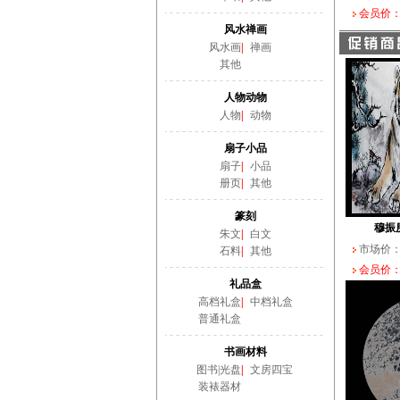
会员价：
风水禅画
风水画
|
禅画
其他
人物动物
人物
|
动物
扇子小品
扇子
|
小品
册页
|
其他
篆刻
穆振
朱文
|
白文
市场价
石料
|
其他
会员价：
礼品盒
高档礼盒
|
中档礼盒
普通礼盒
书画材料
图书|光盘
|
文房四宝
装裱器材