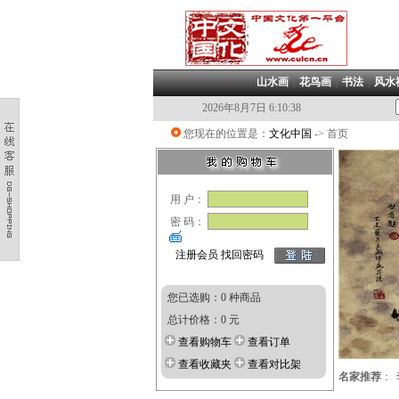
山水画
|
花鸟画
|
书法
|
风水
2026年8月7日 6:10:39
您现在的位置是：
文化中国
-> 首页
用 户：
密 码：
注册会员
找回密码
您已选购：0 种商品
总计价格：0 元
查看购物车
查看订单
查看收藏夹
查看对比架
名家推荐
：