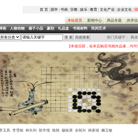
首 页
|
国学
|
书画
|
宗教
|
娱乐
|
教育
|
文化产业
|
企业文化
|
国
本站首页
新闻中心
商品专题
供求信
禅画
|
人物动物
|
扇子小品
|
篆刻
|
礼品盒
|
书画材料
|
民间艺术
|
热门关键字：
风水
凡加盟本俱乐部，在本店购买书画作品者，均可借助本平台继续
李玉凤
李雪铭
林长利
陈学儒
狼桃
穆振庚
余朝兴
林家雄
阚玉敏