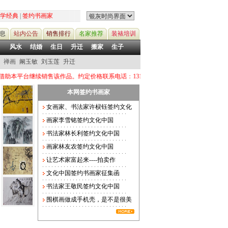
学经典
|
签约书画家
息
站内公告
销售排行
名家推荐
装裱培训
风水
结婚
生日
升迁
搬家
生子
禅画
阚玉敏
刘玉莲
升迁
销售该作品。约定价格联系电话：13124788558 QQ：38213657
本网签约书画家
女画家、书法家许棂钰签约文化
画家李雪铭签约文化中国
书法家林长利签约文化中国
画家林友农签约文化中国
让艺术家富起来----拍卖作
文化中国签约书画家征集函
书法家王敬民签约文化中国
围棋画做成手机壳，是不是很美