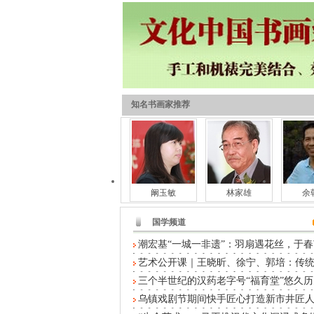
知名书画家推荐
阚玉敏
林家雄
余
国学频道
潮宏基“一城一非遗”：羽扇遇花丝，于春
艺术公开课｜王晓昕、徐宁、郭培：传
三个半世纪的汉药老字号“福育堂”悠久历
乌镇戏剧节期间快手匠心打造新市井匠