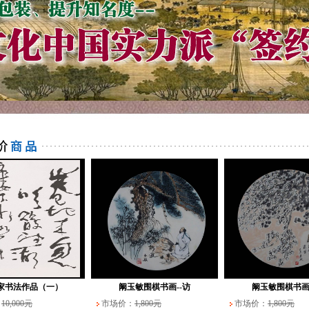
家书法作品（一）
阚玉敏围棋书画--访
阚玉敏围棋书画
：
10,000元
市场价：
1,800元
市场价：
1,800元