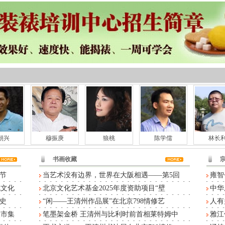
朝兴
穆振庚
狼桃
陈学儒
林长
书画收藏
节
当艺术没有边界，世界在大阪相遇——第5回
雍智
统文化
北京文化艺术基金2025年度资助项目“壁
中华
史
“闲——王清州作品展”在北京798情修艺
人有
人市集
笔墨架金桥 王清州与比利时前首相莱特姆中
雅江