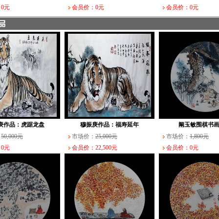
0元
会员价：0元
会员价：0元
庚作品：虎踞龙盘
穆振庚作品：福寿延年
阚玉敏围棋书画
：
50,000元
市场价：
25,000元
市场价：
1,800元
0元
会员价：22,500元
会员价：0元