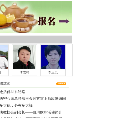
利
李雪铭
李玉凤
宗教文化
仓活佛世系述略
唐密心密总持法王金珂玄雷上师应邀访问
多大德，必有多大福
佛教协会副会长——白玛欧珠活佛简介