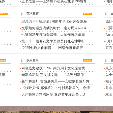
媒体
正书之道——王清州书法展在北京798情修
诵持
艺术教育
纪念纳兰性德诞辰370周年学术研讨会暨海
原始
文学如何锚定流动的时代，南方周末N-TA
《异
七猫2025年度新晋宗师、大师作家名单重
Ar
第二十一届百花文学奖颁奖典礼在津举行
6月
“2025七猫文化润疆——网络作家新疆行
京东
娱乐音乐
向创造力致敬：2025南方周末文化原创榜
京东
益培
光影承新韵 定制续文脉——“承光溯影”团
以全
新年舞鱼灯 古城展美景——安徽歙县鱼灯舞
桔子
《枝叶关情·郑板桥》：竹影风骨里的古今清
并非
天津舞博会精彩纷呈 亚巡赛璀璨启幕，D
双金