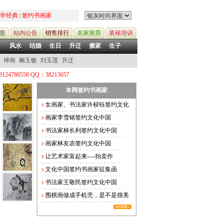
学经典
|
签约书画家
息
站内公告
销售排行
名家推荐
装裱培训
风水
结婚
生日
升迁
搬家
生子
禅画
阚玉敏
刘玉莲
升迁
QQ：38213657
本网签约书画家
女画家、书法家许棂钰签约文化
画家李雪铭签约文化中国
书法家林长利签约文化中国
画家林友农签约文化中国
让艺术家富起来----拍卖作
文化中国签约书画家征集函
书法家王敬民签约文化中国
围棋画做成手机壳，是不是很美