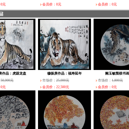
0元
会员价：0元
会员价：0元
庚作品：虎踞龙盘
穆振庚作品：福寿延年
阚玉敏围棋书画
：
50,000元
市场价：
25,000元
市场价：
1,800元
0元
会员价：22,500元
会员价：0元