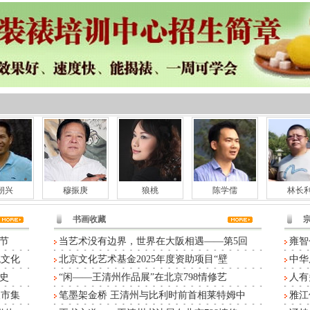
朝兴
穆振庚
狼桃
陈学儒
林长
书画收藏
节
当艺术没有边界，世界在大阪相遇——第5回
雍智
统文化
北京文化艺术基金2025年度资助项目“壁
中华
史
“闲——王清州作品展”在北京798情修艺
人有
人市集
笔墨架金桥 王清州与比利时前首相莱特姆中
雅江