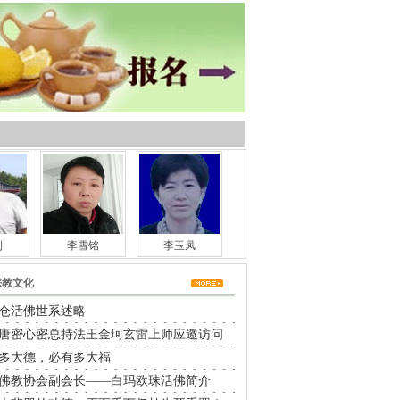
利
李雪铭
李玉凤
宗教文化
仓活佛世系述略
唐密心密总持法王金珂玄雷上师应邀访问
多大德，必有多大福
佛教协会副会长——白玛欧珠活佛简介