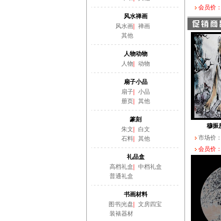
会员价：
风水禅画
风水画
|
禅画
其他
人物动物
人物
|
动物
扇子小品
扇子
|
小品
册页
|
其他
篆刻
穆振
朱文
|
白文
市场价
石料
|
其他
会员价：
礼品盒
高档礼盒
|
中档礼盒
普通礼盒
书画材料
图书|光盘
|
文房四宝
装裱器材