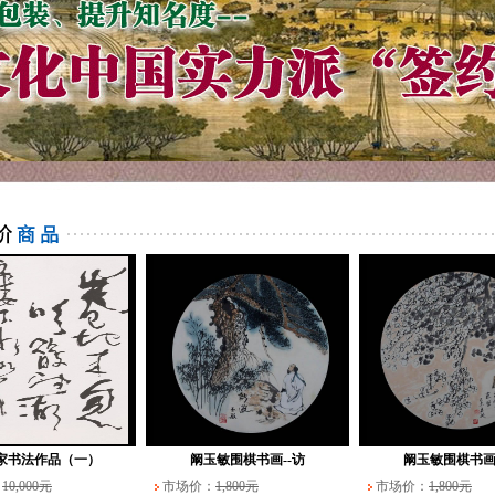
家书法作品（一）
阚玉敏围棋书画--访
阚玉敏围棋书画
：
10,000元
市场价：
1,800元
市场价：
1,800元