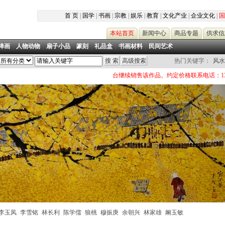
首 页
|
国学
|
书画
|
宗教
|
娱乐
|
教育
|
文化产业
|
企业文化
|
国
本站首页
新闻中心
商品专题
供求信
禅画
|
人物动物
|
扇子小品
|
篆刻
|
礼品盒
|
书画材料
|
民间艺术
|
热门关键字：
风水
店购买书画作品者，均可借助本平台继续销售该作品。约定价格联系电话：13124788558 
李玉凤
李雪铭
林长利
陈学儒
狼桃
穆振庚
余朝兴
林家雄
阚玉敏