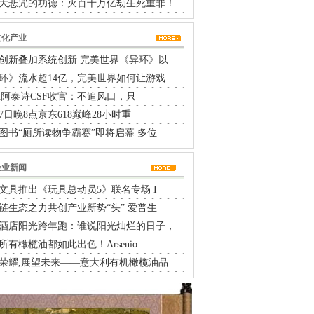
大悲咒的功德：灭百千万亿劫生死重罪！
文化产业
创新叠加系统创新 完美世界《异环》以
环》流水超14亿，完美世界如何让游戏
rtx阿泰诗CSF收官：不追风口，只
17日晚8点京东618巅峰28小时重
图书“厕所读物争霸赛”即将启幕 多位
企业新闻
文具推出《玩具总动员5》联名专场 I
链生态之力共创产业新势“头” 爱普生
酒店阳光跨年跑：谁说阳光灿烂的日子，
所有橄榄油都如此出色！Arsenio
荣耀,展望未来——意大利有机橄榄油品