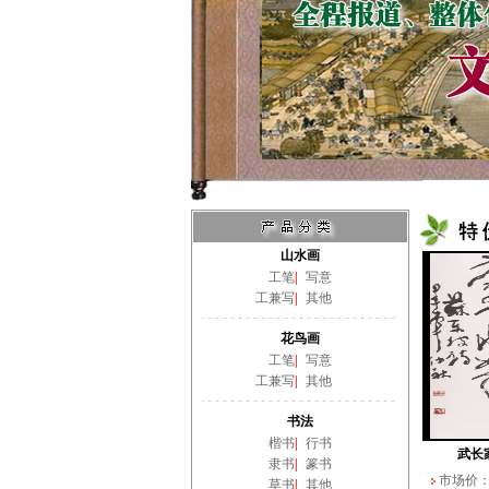
山水画
工笔
|
写意
工兼写
|
其他
花鸟画
工笔
|
写意
工兼写
|
其他
书法
楷书
|
行书
武长
隶书
|
篆书
市场价
草书
|
其他