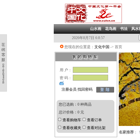
山水画
|
花鸟画
|
书法
|
风水
2026年8月7日 6:8:58
您现在的位置是：
文化中国
凡加盟本俱乐部，在本
-> 首页
用 户：
密 码：
注册会员
找回密码
您已选购：0 种商品
总计价格：0 元
查看购物车
查看订单
查看收藏夹
查看对比架
名家推荐
：