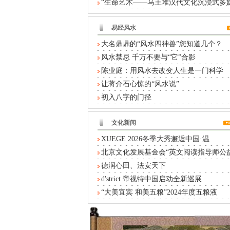
“生命艺术——马王堆汉代文化沉浸式多
易经风水
大名鼎鼎的“风水四神兽”您知道几个？
风水禁忌 千万不要与“它”合影
陈业庭：用风水去改变人生是一门科学
让蒋介石心惊的“风水说”
初入八字的门径
文化新闻
XUEGE 2026冬季大秀邂逅中国·温
北京文化发展基金会“英文阅读指导师公
德润心田、法安天下
d'strict 帝视特中国启动全新巡展
“大美宜宾 和美五粮”2024年度五粮液