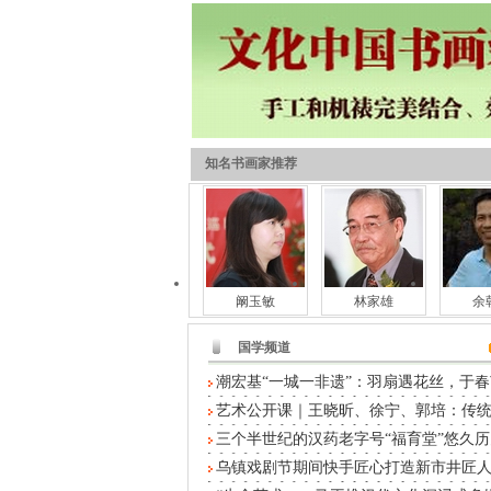
知名书画家推荐
阚玉敏
林家雄
余
国学频道
潮宏基“一城一非遗”：羽扇遇花丝，于春
艺术公开课｜王晓昕、徐宁、郭培：传
三个半世纪的汉药老字号“福育堂”悠久历
乌镇戏剧节期间快手匠心打造新市井匠