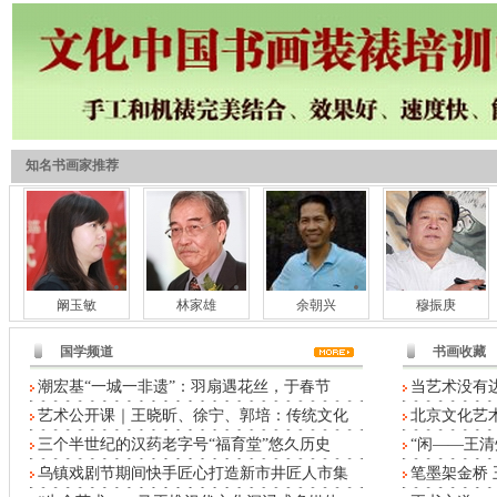
知名书画家推荐
阚玉敏
林家雄
余朝兴
穆振庚
国学频道
书画收藏
潮宏基“一城一非遗”：羽扇遇花丝，于春节
当艺术没有
艺术公开课｜王晓昕、徐宁、郭培：传统文化
北京文化艺术
三个半世纪的汉药老字号“福育堂”悠久历史
“闲——王清
乌镇戏剧节期间快手匠心打造新市井匠人市集
笔墨架金桥