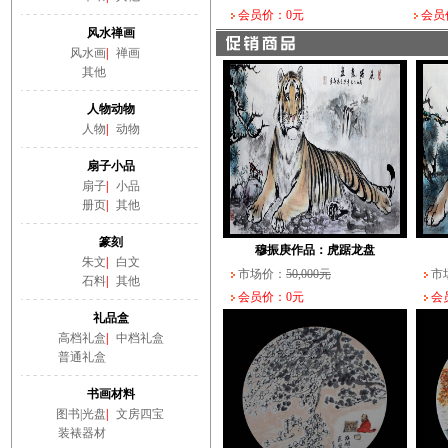
会员价：0元
会员
风水禅画
风水画
|
禅画
其他
人物动物
人物
|
动物
扇子小品
扇子
|
小品
册页
|
其他
篆刻
穆振庚作品：虎踞龙盘
朱文
|
白文
市场价：
50,000元
市
石料
|
其他
会员价：0元
会员
礼品盒
高档礼盒
|
中档礼盒
普通礼盒
书画材料
图书|光盘
|
文房四宝
装裱器材