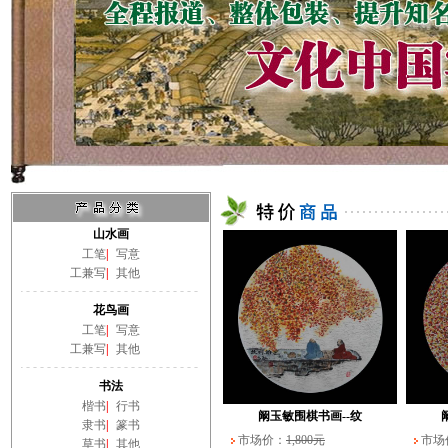
山水画
工笔
|
写意
工兼写
|
其他
花鸟画
工笔
|
写意
工兼写
|
其他
书法
楷书
|
行书
阚玉敏围棋书画--纹
隶书
|
篆书
市场价：
1,800元
市场
草书
|
其他