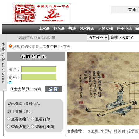
首 页
|
山水画
|
花鸟画
|
书法
|
风水禅画
|
人物动物
|
扇子小品
|
篆
2026年8月7日 13:39:39
您现在的位置是：
文化中国
-> 首页
用 户：
密 码：
注册会员
找回密码
您已选购：0 种商品
总计价格：0 元
查看购物车
查看订单
查看收藏夹
查看对比架
名家推荐
：
李玉凤
李雪铭
林长利
陈学儒