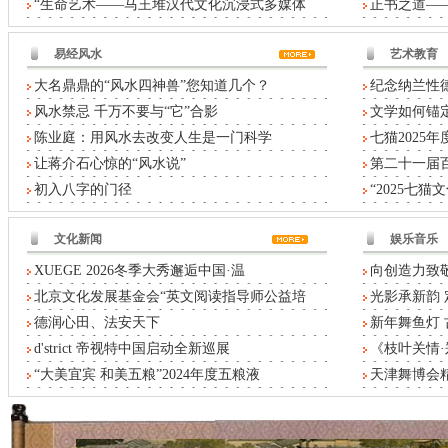
“生命艺术——马王堆汉代文化沉浸式多媒体
正书之道——
易经风水
艺术教育
大名鼎鼎的“风水四神兽”您知道几个？
纪念纳兰性德
风水禁忌 千万不要与“它”合影
文学如何锚定
陈业庭：用风水去改变人生是一门科学
七猫2025
让蒋介石心惊的“风水说”
第二十一届
初入八字的门径
“2025七
文化新闻
娱乐音乐
XUEGE 2026冬季大秀邂逅中国·温
向创造力致敬
北京文化发展基金会“英文阅读指导师公益培
光影承新韵 
德润心田、法安天下
新年舞鱼灯
d'strict 帝视特中国启动全新巡展
《枝叶关情
“大美宜宾 和美五粮”2024年度五粮液
天津舞博会