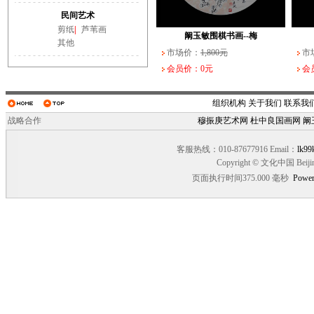
武长家书法作品（一）
阚玉敏围棋书画--大
民间艺术
市场价：
市场价：
10,000元
3,000元
市场
市场
剪纸
|
芦苇画
会员价：0元
会员价：0元
会员
会员
阚玉敏围棋书画--梅
其他
市场价：
1,800元
市
会员价：0元
会
组织机构
关于我们
联系我
战略合作
穆振庚艺术网
杜中良国画网
阚
客服热线：010-87677916 Email：
lk99
Copyright © 文化中国 Beiji
页面执行时间375.000 毫秒
Power